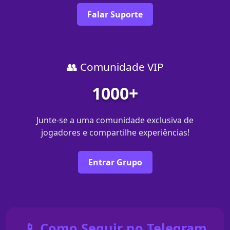
Falar Suporte
👥 Comunidade VIP
1000+
Junte-se a uma comunidade exclusiva de
jogadores e compartilhe experiências!
Entrar Grupo
📱 Como Seguir no Telegram