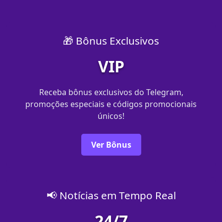
🎁 Bônus Exclusivos
VIP
Receba bônus exclusivos do Telegram,
promoções especiais e códigos promocionais
únicos!
Ver Bônus
📢 Notícias em Tempo Real
24/7