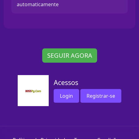
automaticamente
SEGUIR AGORA
Acessos
Login
Registrar-se