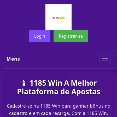
Login
Registrar-se
Menu
📱 1185 Win A Melhor
Plataforma de Apostas
Cadastre-se na 1185 Win para ganhar bônus no
cadastro e em cada recarga. Com a 1185 Win,