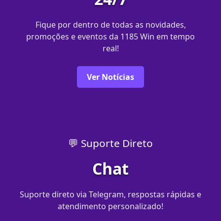
Fique por dentro de todas as novidades,
promoções e eventos da 1185 Win em tempo
real!
Ver Notícias
💬 Suporte Direto
Chat
Suporte direto via Telegram, respostas rápidas e
atendimento personalizado!