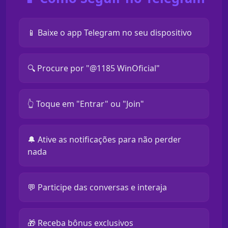
📱 Baixe o app Telegram no seu dispositivo
🔍 Procure por "@1185 WinOficial"
👆 Toque em "Entrar" ou "Join"
🔔 Ative as notificações para não perder
nada
💬 Participe das conversas e interaja
🎁 Receba bônus exclusivos