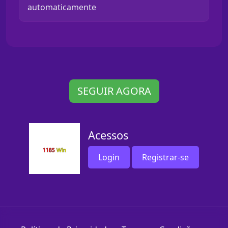
automaticamente
SEGUIR AGORA
Acessos
Login
Registrar-se