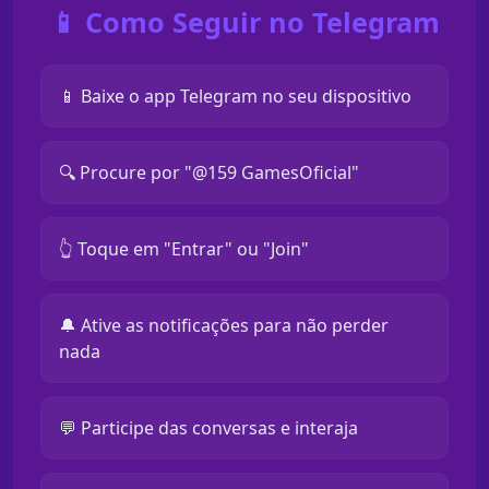
📱 Como Seguir no Telegram
📱 Baixe o app Telegram no seu dispositivo
🔍 Procure por "@159 GamesOficial"
👆 Toque em "Entrar" ou "Join"
🔔 Ative as notificações para não perder
nada
💬 Participe das conversas e interaja