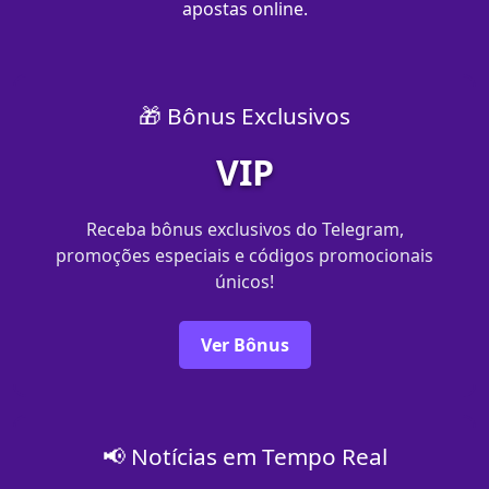
apostas online.
🎁 Bônus Exclusivos
VIP
Receba bônus exclusivos do Telegram,
promoções especiais e códigos promocionais
únicos!
Ver Bônus
📢 Notícias em Tempo Real