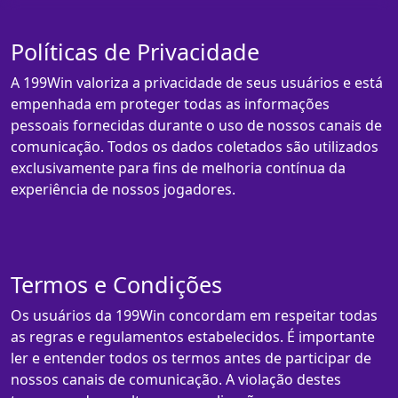
Políticas de Privacidade
A 199Win valoriza a privacidade de seus usuários e está
empenhada em proteger todas as informações
pessoais fornecidas durante o uso de nossos canais de
comunicação. Todos os dados coletados são utilizados
exclusivamente para fins de melhoria contínua da
experiência de nossos jogadores.
Termos e Condições
Os usuários da 199Win concordam em respeitar todas
as regras e regulamentos estabelecidos. É importante
ler e entender todos os termos antes de participar de
nossos canais de comunicação. A violação destes