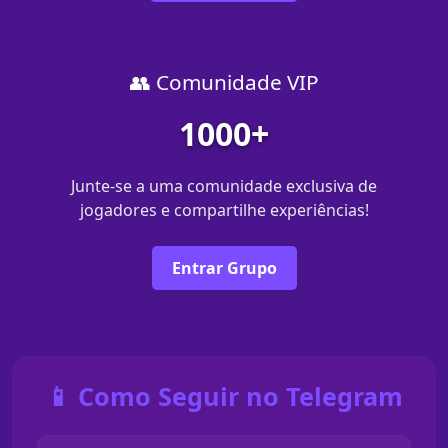
👥 Comunidade VIP
1000+
Junte-se a uma comunidade exclusiva de
jogadores e compartilhe experiências!
Entrar Grupo
📱 Como Seguir no Telegram