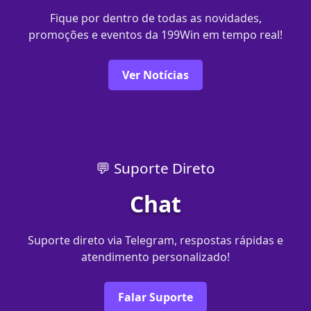
Fique por dentro de todas as novidades,
promoções e eventos da 199Win em tempo real!
Ver Notícias
💬 Suporte Direto
Chat
Suporte direto via Telegram, respostas rápidas e
atendimento personalizado!
Falar Suporte