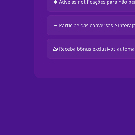
🔔 Ative as notificações para não p
💬 Participe das conversas e interaj
🎁 Receba bônus exclusivos autom