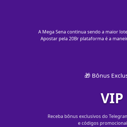
A Mega Sena continua sendo a maior loter
Apostar pela 20Br plataforma é a maneir
🎁 Bônus Exclu
VIP
Receba bônus exclusivos do Telegra
e códigos promocionai