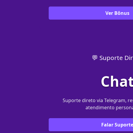
Ver Bônus
💬 Suporte Di
Cha
Suporte direto via Telegram, r
atendimento persona
Falar Suport