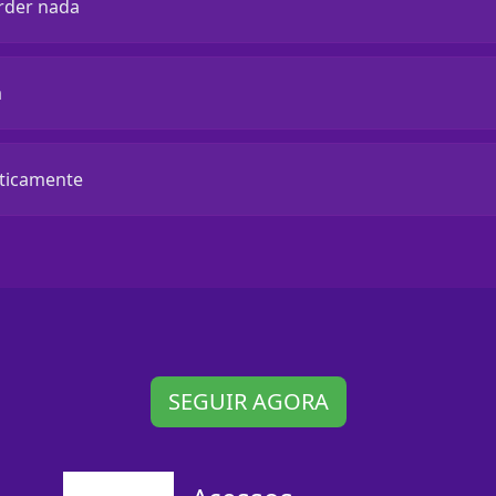
erder nada
a
aticamente
SEGUIR AGORA