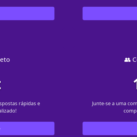
reto
👥 
t
espostas rápidas e
Junte-se a uma com
lizado!
compa
e