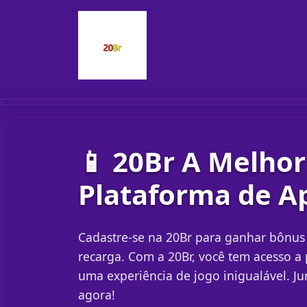
📱 20Br A Melhor
Plataforma de A
Cadastre-se na 20Br para ganhar bônus
recarga. Com a 20Br, você tem acesso a 
uma experiência de jogo inigualável. J
agora!