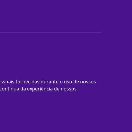
essoais fornecidas durante o uso de nossos
 contínua da experiência de nossos