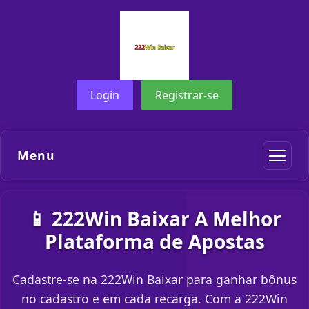
Login
Registrar-se
Menu
📱 222Win Baixar A Melhor
Plataforma de Apostas
Cadastre-se na 222Win Baixar para ganhar bônus
no cadastro e em cada recarga. Com a 222Win