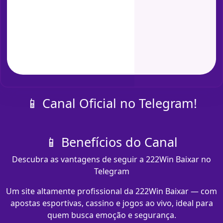
📱 Canal Oficial no Telegram!
📱 Benefícios do Canal
Descubra as vantagens de seguir a 222Win Baixar no
Telegram
Um site altamente profissional da 222Win Baixar — com
apostas esportivas, cassino e jogos ao vivo, ideal para
quem busca emoção e segurança.