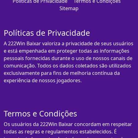
Políticas de Privacidade
Termos e Condições
Sitemap
Políticas de Privacidade
A 222Win Baixar valoriza a privacidade de seus usuários
e está empenhada em proteger todas as informações
pessoais fornecidas durante o uso de nossos canais de
comunicação. Todos os dados coletados são utilizados
exclusivamente para fins de melhoria contínua da
experiência de nossos jogadores.
Termos e Condições
Os usuários da 222Win Baixar concordam em respeitar
todas as regras e regulamentos estabelecidos. É