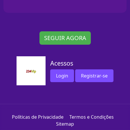
SEGUIR AGORA
Acessos
Login
Registrar-se
Políticas de Privacidade
Termos e Condições
Sitemap