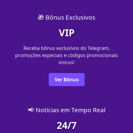
🎁 Bônus Exclusivos
VIP
Receba bônus exclusivos do Telegram,
promoções especiais e códigos promocionais
únicos!
Ver Bônus
📢 Notícias em Tempo Real
24/7