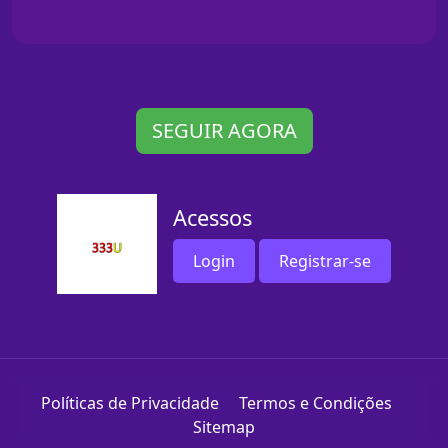
SEGUIR AGORA
Acessos
Login
Registrar-se
Políticas de Privacidade
Termos e Condições
Sitemap