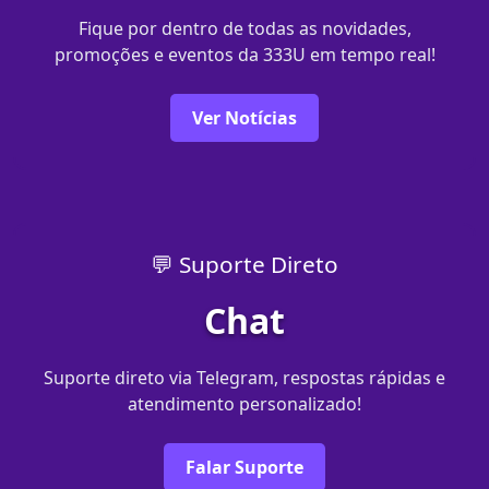
Fique por dentro de todas as novidades,
promoções e eventos da 333U em tempo real!
Ver Notícias
💬 Suporte Direto
Chat
Suporte direto via Telegram, respostas rápidas e
atendimento personalizado!
Falar Suporte