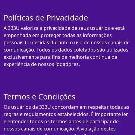
Políticas de Privacidade
A 333U valoriza a privacidade de seus usuários e está
empenhada em proteger todas as informações
pessoais fornecidas durante o uso de nossos canais de
comunicação. Todos os dados coletados são utilizados
exclusivamente para fins de melhoria contínua da
experiência de nossos jogadores.
Termos e Condições
Os usuários da 333U concordam em respeitar todas as
regras e regulamentos estabelecidos. É importante ler
e entender todos os termos antes de participar de
nossos canais de comunicação. A violação destes