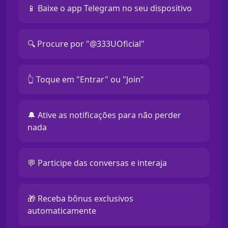
📱 Baixe o app Telegram no seu dispositivo
🔍 Procure por "@333UOficial"
👆 Toque em "Entrar" ou "Join"
🔔 Ative as notificações para não perder
nada
💬 Participe das conversas e interaja
🎁 Receba bônus exclusivos
automaticamente