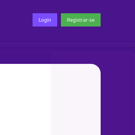
Login
Registrar-se