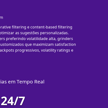
am
ive filtering e content-based filtering
timizar as sugestões personalizadas.
 preferindo volatilidade alta, grinders
 customizados que maximizam satisfaction
kpots progressivos, volatility ratings e
cias em Tempo Real
24/7