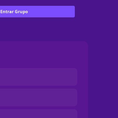
Entrar Grupo