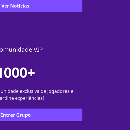
Ver Notícias
Comunidade VIP
1000+
unidade exclusiva de jogadores e
rtilhe experiências!
Entrar Grupo