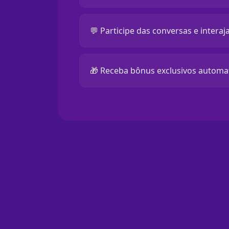
💬 Participe das conversas e interaj
🎁 Receba bônus exclusivos autom