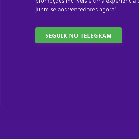
promoções incríveis e uma experiência d
Junte-se aos vencedores agora!
SEGUIR NO TELEGRAM