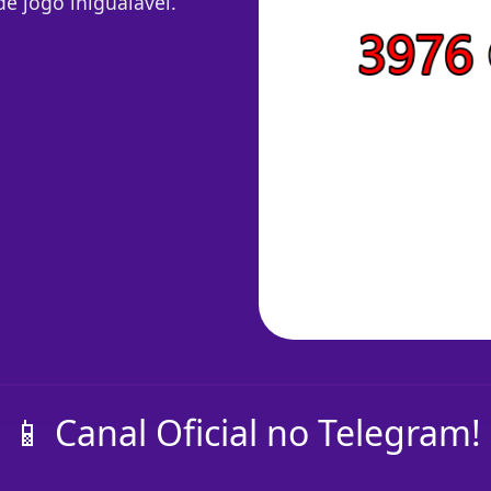
e jogo inigualável.
📱 Canal Oficial no Telegram!