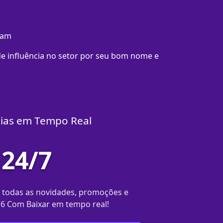
ram
de influência no setor por seu bom nome e
cias em Tempo Real
24/7
e todas as novidades, promoções e
76 Com Baixar em tempo real!