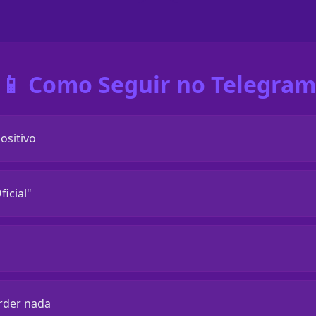
📱 Como Seguir no Telegram
ositivo
icial"
erder nada