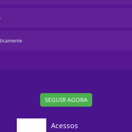
a
aticamente
SEGUIR AGORA
Acessos