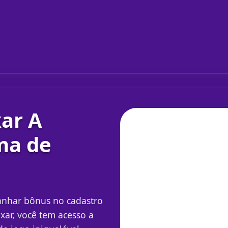
ar A
ma de
anhar bônus no cadastro
ar, você tem acesso a