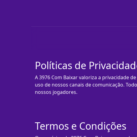
Políticas de Privacida
A 3976 Com Baixar valoriza a privacidade d
uso de nossos canais de comunicação. Todos
nossos jogadores.
Termos e Condições