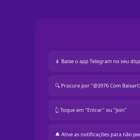
📱 Baixe o app Telegram no seu disp
🔍 Procure por "@3976 Com BaixarOf
👆 Toque em "Entrar" ou "Join"
🔔 Ative as notificações para não p