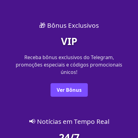
🎁 Bônus Exclusivos
VIP
Receba bônus exclusivos do Telegram,
promoções especiais e códigos promocionais
únicos!
Ver Bônus
📢 Notícias em Tempo Real
24/7