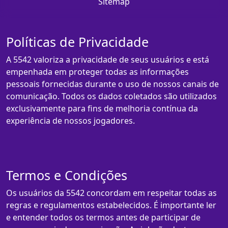
Sitemap
Políticas de Privacidade
A 5542 valoriza a privacidade de seus usuários e está
empenhada em proteger todas as informações
pessoais fornecidas durante o uso de nossos canais de
comunicação. Todos os dados coletados são utilizados
exclusivamente para fins de melhoria contínua da
experiência de nossos jogadores.
Termos e Condições
Os usuários da 5542 concordam em respeitar todas as
regras e regulamentos estabelecidos. É importante ler
e entender todos os termos antes de participar de