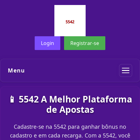
Login
Registrar-se
Menu
📱 5542 A Melhor Plataforma
de Apostas
Cadastre-se na 5542 para ganhar bônus no
cadastro e em cada recarga. Com a 5542, você