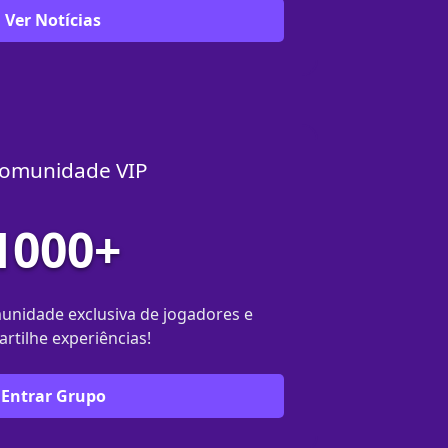
Ver Notícias
Comunidade VIP
1000+
unidade exclusiva de jogadores e
rtilhe experiências!
Entrar Grupo