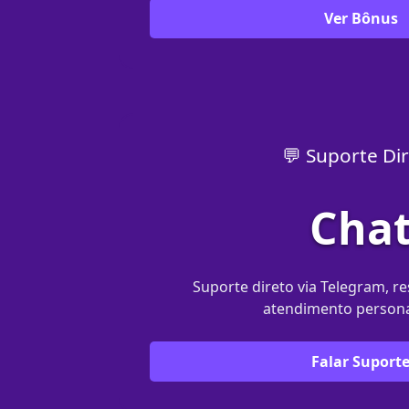
Ver Bônus
💬 Suporte Di
Cha
Suporte direto via Telegram, r
atendimento persona
Falar Suport