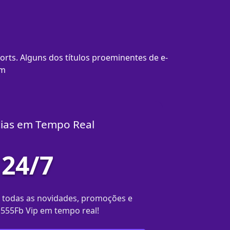
rts. Alguns dos títulos proeminentes de e-
em
cias em Tempo Real
24/7
e todas as novidades, promoções e
 555Fb Vip em tempo real!