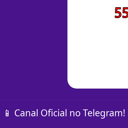
📱 Canal Oficial no Telegram!