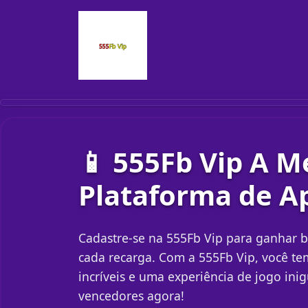
📱 555Fb Vip A M
Plataforma de A
Cadastre-se na 555Fb Vip para ganhar 
cada recarga. Com a 555Fb Vip, você t
incríveis e uma experiência de jogo inig
vencedores agora!