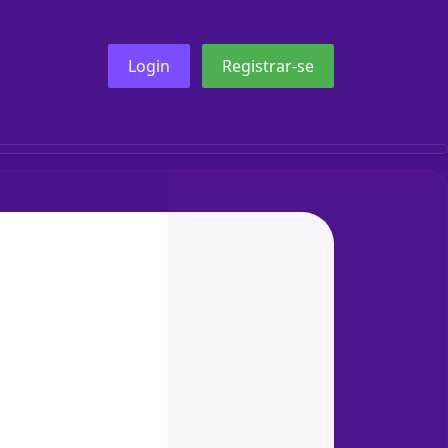
Login
Registrar-se