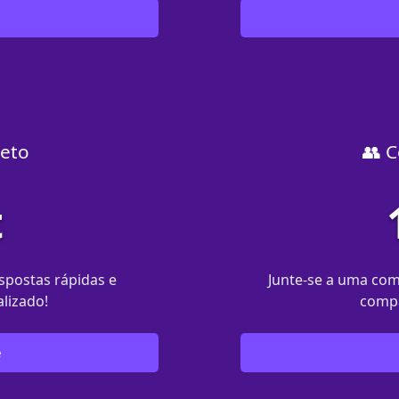
reto
👥 
t
espostas rápidas e
Junte-se a uma com
lizado!
compa
e