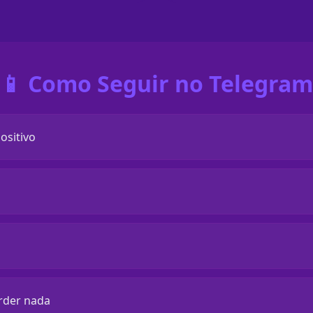
📱 Como Seguir no Telegram
ositivo
erder nada