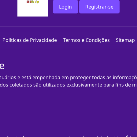
Login
Registrar-se
Políticas de Privacidade
Termos e Condições
Sitemap
de
 usuários e está empenhada em proteger todas as informaçõ
os coletados são utilizados exclusivamente para fins de m