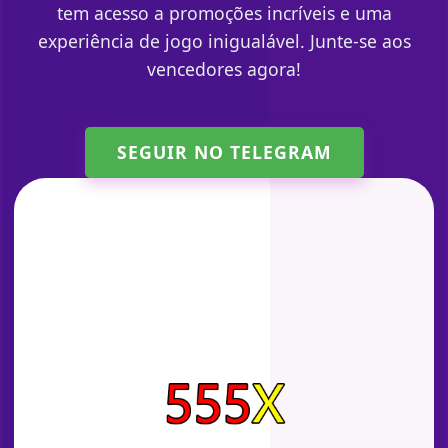
tem acesso a promoções incríveis e uma
experiência de jogo inigualável. Junte-se aos
vencedores agora!
SEGUIR NO TELEGRAM