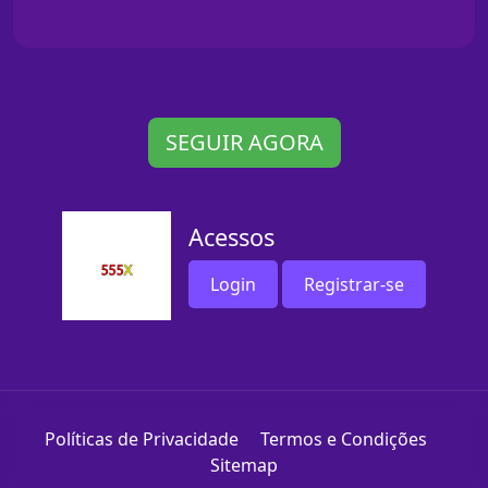
SEGUIR AGORA
Acessos
Login
Registrar-se
Políticas de Privacidade
Termos e Condições
Sitemap