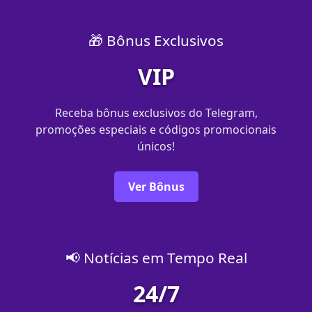
🎁 Bônus Exclusivos
VIP
Receba bônus exclusivos do Telegram,
promoções especiais e códigos promocionais
únicos!
Ver Bônus
📢 Notícias em Tempo Real
24/7