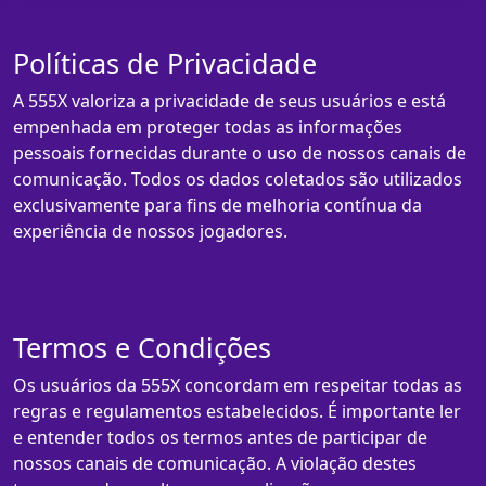
Políticas de Privacidade
A 555X valoriza a privacidade de seus usuários e está
empenhada em proteger todas as informações
pessoais fornecidas durante o uso de nossos canais de
comunicação. Todos os dados coletados são utilizados
exclusivamente para fins de melhoria contínua da
experiência de nossos jogadores.
Termos e Condições
Os usuários da 555X concordam em respeitar todas as
regras e regulamentos estabelecidos. É importante ler
e entender todos os termos antes de participar de
nossos canais de comunicação. A violação destes