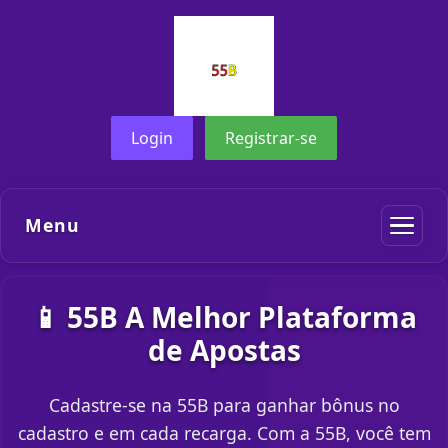
Login
Registrar-se
Menu
📱 55B A Melhor Plataforma
de Apostas
Cadastre-se na 55B para ganhar bônus no
cadastro e em cada recarga. Com a 55B, você tem