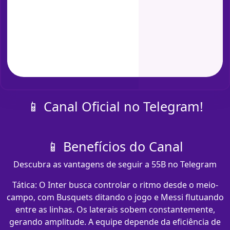
📱 Canal Oficial no Telegram!
📱 Benefícios do Canal
Descubra as vantagens de seguir a 55B no Telegram
Tática: O Inter busca controlar o ritmo desde o meio-
campo, com Busquets ditando o jogo e Messi flutuando
entre as linhas. Os laterais sobem constantemente,
gerando amplitude. A equipe depende da eficiência de