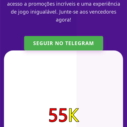
acesso a promoções incríveis e uma experiência
de jogo inigualável. Junte-se aos vencedores
agora!
SEGUIR NO TELEGRAM