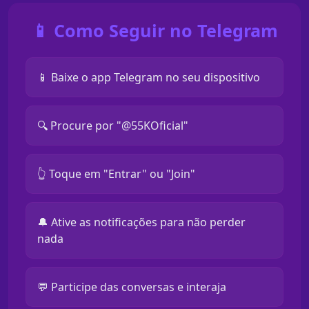
📱 Como Seguir no Telegram
📱 Baixe o app Telegram no seu dispositivo
🔍 Procure por "@55KOficial"
👆 Toque em "Entrar" ou "Join"
🔔 Ative as notificações para não perder
nada
💬 Participe das conversas e interaja