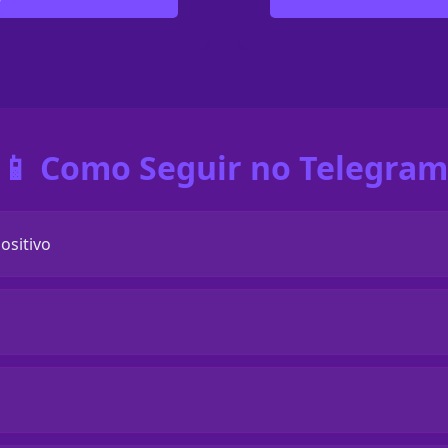
📱 Como Seguir no Telegram
ositivo