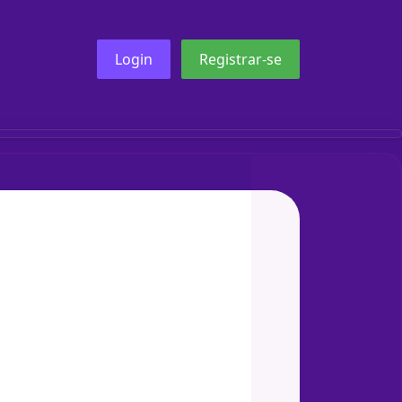
Login
Registrar-se