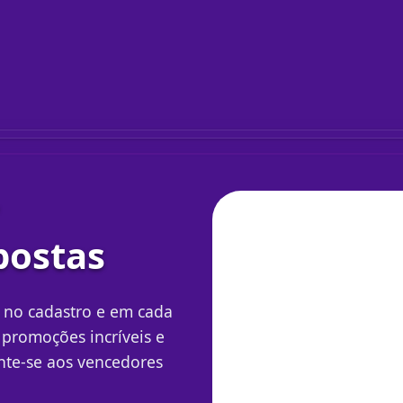
postas
 no cadastro e em cada
 promoções incríveis e
unte-se aos vencedores