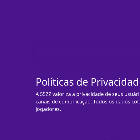
Políticas de Privacida
A 55ZZ valoriza a privacidade de seus usuá
canais de comunicação. Todos os dados cole
jogadores.