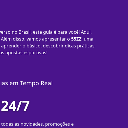
so no Brasil, este guia é para você! Aqui,
. Além disso, vamos apresentar o
55ZZ
, uma
aprender o básico, descobrir dicas práticas
s apostas esportivas!
cias em Tempo Real
24/7
e todas as novidades, promoções e