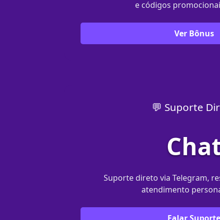
e códigos promocionai
Ver Bônus
💬 Suporte Di
Cha
Suporte direto via Telegram, r
atendimento persona
Falar Suport