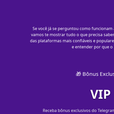
Se você já se perguntou como funcionam as
vamos te mostrar tudo o que precisa saber
das plataformas mais confiáveis e populare
e entender por que o
🎁 Bônus Exclu
VIP
Receba bônus exclusivos do Telegra