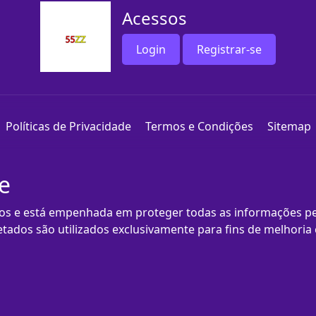
Acessos
Login
Registrar-se
Políticas de Privacidade
Termos e Condições
Sitemap
de
rios e está empenhada em proteger todas as informações p
tados são utilizados exclusivamente para fins de melhoria