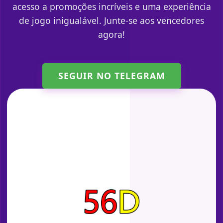
acesso a promoções incríveis e uma experiência
de jogo inigualável. Junte-se aos vencedores
agora!
SEGUIR NO TELEGRAM