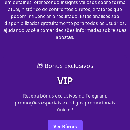
em detalhes, oferecendo insights valiosos sobre forma
atual, histórico de confrontos diretos, e fatores que
podem influenciar o resultado. Estas análises são
disponibilizadas gratuitamente para todos os usuários,
ajudando você a tomar decisões informadas sobre suas
apostas.
🎁 Bônus Exclusivos
VIP
Receba bônus exclusivos do Telegram,
promoções especiais e códigos promocionais
únicos!
Ver Bônus