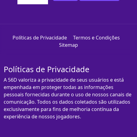
Políticas de Privacidade
Termos e Condições
Sitemap
Políticas de Privacidade
A 56D valoriza a privacidade de seus usuários e está
empenhada em proteger todas as informações
pessoais fornecidas durante o uso de nossos canais de
comunicação. Todos os dados coletados são utilizados
exclusivamente para fins de melhoria contínua da
experiência de nossos jogadores.