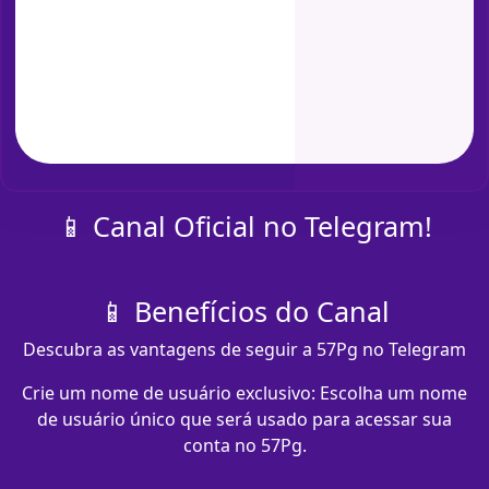
📱 Canal Oficial no Telegram!
📱 Benefícios do Canal
Descubra as vantagens de seguir a 57Pg no Telegram
Crie um nome de usuário exclusivo: Escolha um nome
de usuário único que será usado para acessar sua
conta no 57Pg.