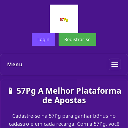
Login
Registrar-se
Menu
📱 57Pg A Melhor Plataforma
de Apostas
Cadastre-se na 57Pg para ganhar bônus no
cadastro e em cada recarga. Com a 57Pg, você