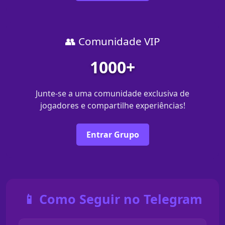
👥 Comunidade VIP
1000+
Junte-se a uma comunidade exclusiva de
jogadores e compartilhe experiências!
Entrar Grupo
📱 Como Seguir no Telegram