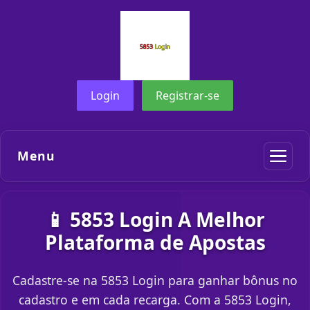
Login
Registrar-se
Menu
📱 5853 Login A Melhor
Plataforma de Apostas
Cadastre-se na 5853 Login para ganhar bônus no
cadastro e em cada recarga. Com a 5853 Login,