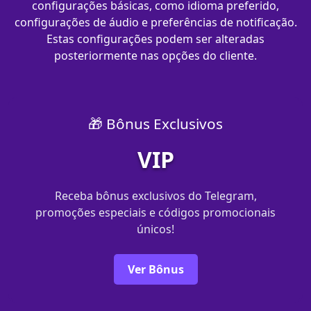
configurações básicas, como idioma preferido,
configurações de áudio e preferências de notificação.
Estas configurações podem ser alteradas
posteriormente nas opções do cliente.
🎁 Bônus Exclusivos
VIP
Receba bônus exclusivos do Telegram,
promoções especiais e códigos promocionais
únicos!
Ver Bônus