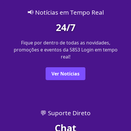
📢 Notícias em Tempo Real
24/7
Fique por dentro de todas as novidades,
promoções e eventos da 5853 Login em tempo
real!
Ver Notícias
💬 Suporte Direto
Chat