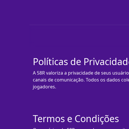
Políticas de Privacida
A 58R valoriza a privacidade de seus usuár
canais de comunicação. Todos os dados cole
jogadores.
Termos e Condições