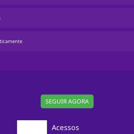
a
aticamente
SEGUIR AGORA
Acessos