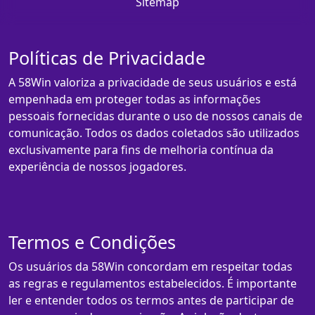
Sitemap
Políticas de Privacidade
A 58Win valoriza a privacidade de seus usuários e está
empenhada em proteger todas as informações
pessoais fornecidas durante o uso de nossos canais de
comunicação. Todos os dados coletados são utilizados
exclusivamente para fins de melhoria contínua da
experiência de nossos jogadores.
Termos e Condições
Os usuários da 58Win concordam em respeitar todas
as regras e regulamentos estabelecidos. É importante
ler e entender todos os termos antes de participar de