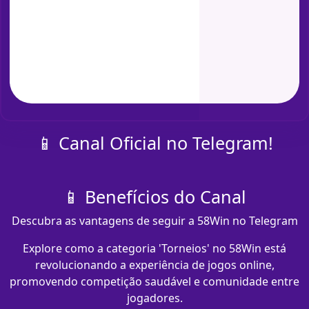
📱 Canal Oficial no Telegram!
📱 Benefícios do Canal
Descubra as vantagens de seguir a 58Win no Telegram
Explore como a categoria 'Torneios' no 58Win está
revolucionando a experiência de jogos online,
promovendo competição saudável e comunidade entre
jogadores.