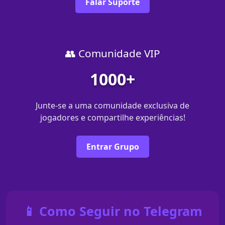
Falar Suporte
👥 Comunidade VIP
1000+
Junte-se a uma comunidade exclusiva de
jogadores e compartilhe experiências!
Entrar Grupo
📱 Como Seguir no Telegram