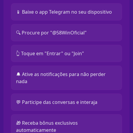
📱 Baixe o app Telegram no seu dispositivo
🔍 Procure por "@58WinOficial"
👆 Toque em "Entrar" ou "Join"
🔔 Ative as notificações para não perder
nada
💬 Participe das conversas e interaja
🎁 Receba bônus exclusivos
automaticamente