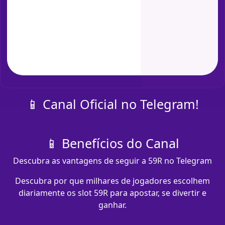
📱 Canal Oficial no Telegram!
📱 Benefícios do Canal
Descubra as vantagens de seguir a 59R no Telegram
Descubra por que milhares de jogadores escolhem
diariamente os slot 59R para apostar, se divertir e
ganhar.