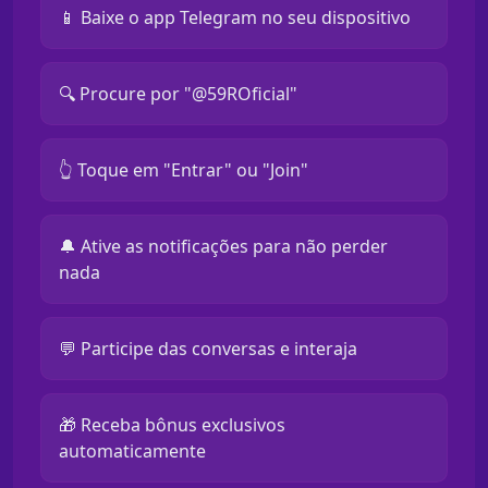
📱 Baixe o app Telegram no seu dispositivo
🔍 Procure por "@59ROficial"
👆 Toque em "Entrar" ou "Join"
🔔 Ative as notificações para não perder
nada
💬 Participe das conversas e interaja
🎁 Receba bônus exclusivos
automaticamente