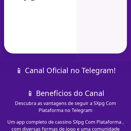
📱 Canal Oficial no Telegram!
📱 Benefícios do Canal
Descubra as vantagens de seguir a 5Xpg Com
Plataforma no Telegram
Um app completo de cassino 5Xpg Com Plataforma ,
com diversas formas de jogo e uma comunidade