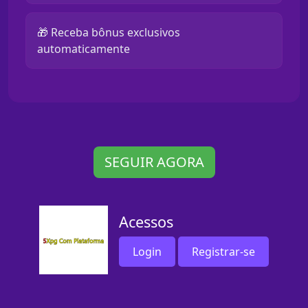
🎁 Receba bônus exclusivos
automaticamente
SEGUIR AGORA
Acessos
Login
Registrar-se