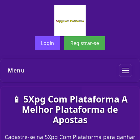
Login
Registrar-se
Menu
📱 5Xpg Com Plataforma A
Melhor Plataforma de
Apostas
Cadastre-se na 5Xpg Com Plataforma para ganhar