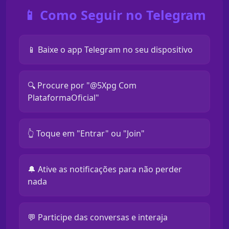
📱 Como Seguir no Telegram
📱 Baixe o app Telegram no seu dispositivo
🔍 Procure por "@5Xpg Com
PlataformaOficial"
👆 Toque em "Entrar" ou "Join"
🔔 Ative as notificações para não perder
nada
💬 Participe das conversas e interaja