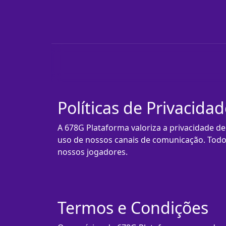
Políticas de Privacida
A 678G Plataforma valoriza a privacidade d
uso de nossos canais de comunicação. Todos
nossos jogadores.
Termos e Condições