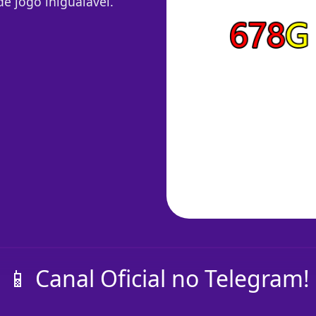
e jogo inigualável.
📱 Canal Oficial no Telegram!