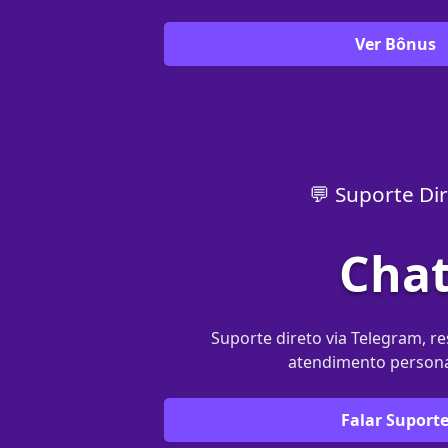
Ver Bônus
💬 Suporte Di
Cha
Suporte direto via Telegram, r
atendimento persona
Falar Suport