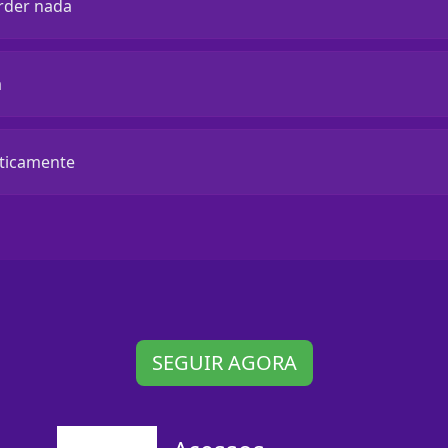
erder nada
a
aticamente
SEGUIR AGORA