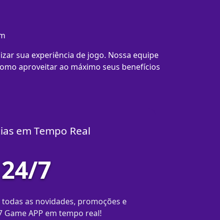
am
izar sua experiência de jogo. Nossa equipe
 como aproveitar ao máximo seus benefícios
cias em Tempo Real
24/7
e todas as novidades, promoções e
7 Game APP em tempo real!