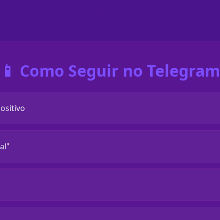
📱 Como Seguir no Telegram
ositivo
al"