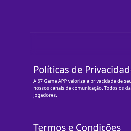
Políticas de Privacida
A 67 Game APP valoriza a privacidade de s
nossos canais de comunicação. Todos os dad
jogadores.
Termos e Condições