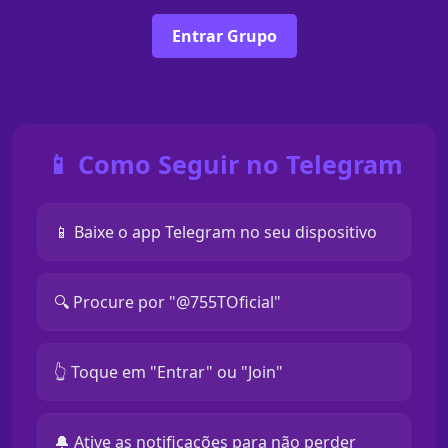
Entrar Grupo
📱 Como Seguir no Telegram
📱 Baixe o app Telegram no seu dispositivo
🔍 Procure por "@755TOficial"
👆 Toque em "Entrar" ou "Join"
🔔 Ative as notificações para não perder