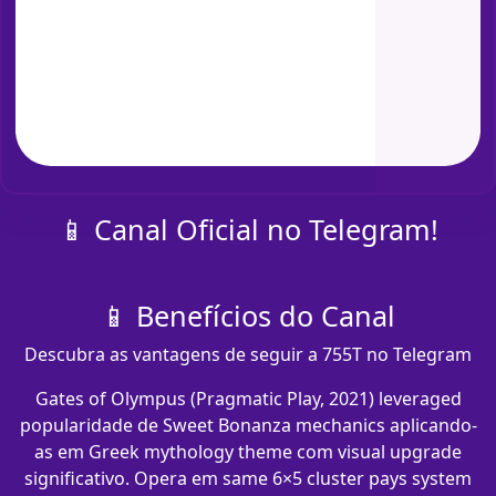
📱 Canal Oficial no Telegram!
📱 Benefícios do Canal
Descubra as vantagens de seguir a 755T no Telegram
Gates of Olympus (Pragmatic Play, 2021) leveraged
popularidade de Sweet Bonanza mechanics aplicando-
as em Greek mythology theme com visual upgrade
significativo. Opera em same 6×5 cluster pays system