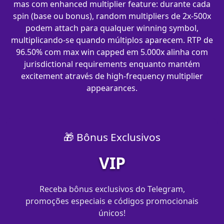
mas com enhanced multiplier feature: durante cada
spin (base ou bonus), random multipliers de 2x-500x
podem attach para qualquer winning symbol,
multiplicando-se quando múltiplos aparecem. RTP de
96.50% com max win capped em 5.000x alinha com
jurisdictional requirements enquanto mantém
excitement através de high-frequency multiplier
appearances.
🎁 Bônus Exclusivos
VIP
Receba bônus exclusivos do Telegram,
promoções especiais e códigos promocionais
únicos!