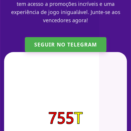
tem acesso a promoções incríveis e uma
experiência de jogo inigualável. Junte-se aos
vencedores agora!
SEGUIR NO TELEGRAM