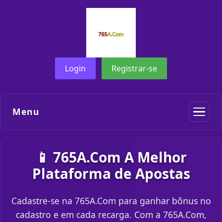
Login
Registrar-se
Menu
📱 765A.Com A Melhor
Plataforma de Apostas
Cadastre-se na 765A.Com para ganhar bônus no
cadastro e em cada recarga. Com a 765A.Com,