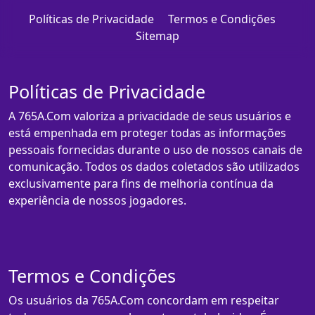
Políticas de Privacidade
Termos e Condições
Sitemap
Políticas de Privacidade
A 765A.Com valoriza a privacidade de seus usuários e
está empenhada em proteger todas as informações
pessoais fornecidas durante o uso de nossos canais de
comunicação. Todos os dados coletados são utilizados
exclusivamente para fins de melhoria contínua da
experiência de nossos jogadores.
Termos e Condições
Os usuários da 765A.Com concordam em respeitar