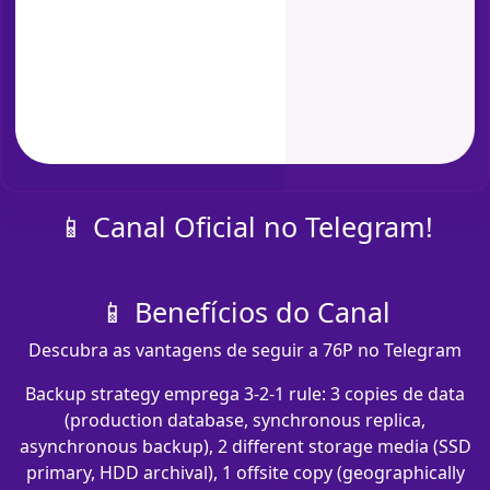
📱 Canal Oficial no Telegram!
📱 Benefícios do Canal
Descubra as vantagens de seguir a 76P no Telegram
Backup strategy emprega 3-2-1 rule: 3 copies de data
(production database, synchronous replica,
asynchronous backup), 2 different storage media (SSD
primary, HDD archival), 1 offsite copy (geographically