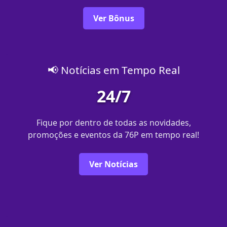
Ver Bônus
📢 Notícias em Tempo Real
24/7
Fique por dentro de todas as novidades,
promoções e eventos da 76P em tempo real!
Ver Notícias