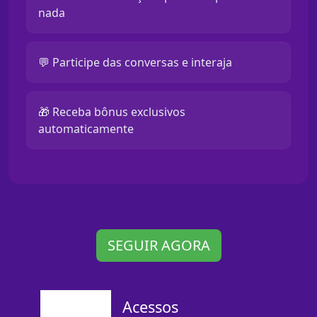
nada
💬 Participe das conversas e interaja
🎁 Receba bônus exclusivos
automaticamente
SEGUIR AGORA
Acessos