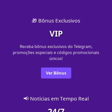
🎁 Bônus Exclusivos
VIP
Receba bônus exclusivos do Telegram,
promoções especiais e códigos promocionais
únicos!
Ver Bônus
📢 Notícias em Tempo Real
24/7