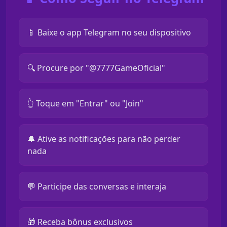
📱 Baixe o app Telegram no seu dispositivo
🔍 Procure por "@7777GameOficial"
👆 Toque em "Entrar" ou "Join"
🔔 Ative as notificações para não perder
nada
💬 Participe das conversas e interaja
🎁 Receba bônus exclusivos