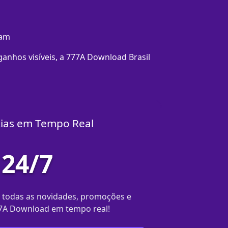
ram
ganhos visíveis, a 777A Download Brasil
cias em Tempo Real
24/7
e todas as novidades, promoções e
7A Download em tempo real!