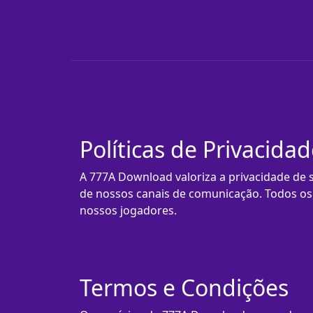
Políticas de Privacida
A 777A Download valoriza a privacidade de
de nossos canais de comunicação. Todos os 
nossos jogadores.
Termos e Condições