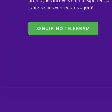
promoções incríveis e uma experiência d
Junte-se aos vencedores agora!
SEGUIR NO TELEGRAM