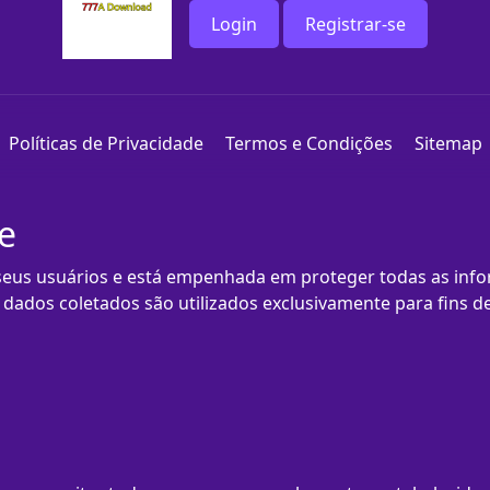
Login
Registrar-se
Políticas de Privacidade
Termos e Condições
Sitemap
de
 seus usuários e está empenhada em proteger todas as inf
dados coletados são utilizados exclusivamente para fins d