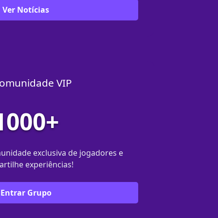
Ver Notícias
Comunidade VIP
1000+
unidade exclusiva de jogadores e
rtilhe experiências!
Entrar Grupo