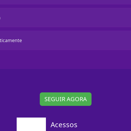
a
aticamente
SEGUIR AGORA
Acessos