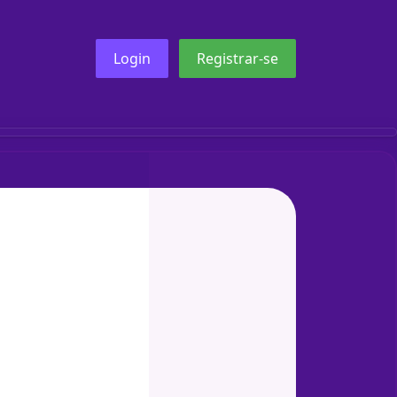
Login
Registrar-se