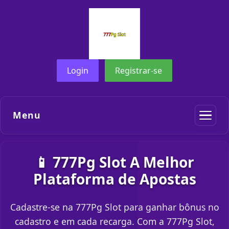
Login
Registrar-se
Menu
📱 777Pg Slot A Melhor
Plataforma de Apostas
Cadastre-se na 777Pg Slot para ganhar bônus no
cadastro e em cada recarga. Com a 777Pg Slot,