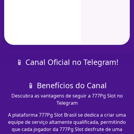
📱 Canal Oficial no Telegram!
📱 Benefícios do Canal
Descubra as vantagens de seguir a 777Pg Slot no
Telegram
A plataforma 777Pg Slot Brasil se dedica a criar uma
equipe de serviço altamente qualificada, permitindo
que cada jogador da 777Pg Slot desfrute de uma