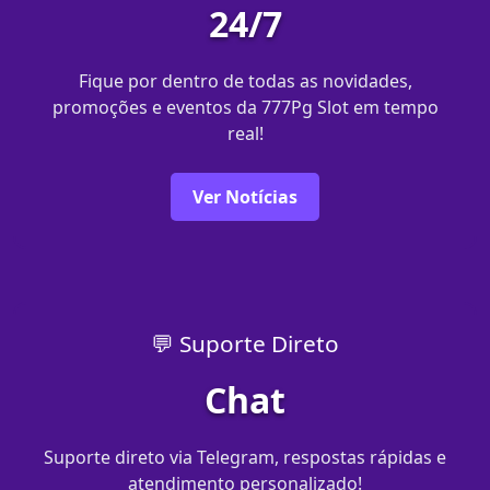
24/7
Fique por dentro de todas as novidades,
promoções e eventos da 777Pg Slot em tempo
real!
Ver Notícias
💬 Suporte Direto
Chat
Suporte direto via Telegram, respostas rápidas e
atendimento personalizado!