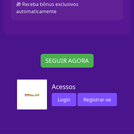
🎁 Receba bônus exclusivos
automaticamente
SEGUIR AGORA
Acessos
Login
Registrar-se