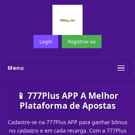
Login
Registrar-se
Menu
📱 777Plus APP A Melhor
Plataforma de Apostas
Cadastre-se na 777Plus APP para ganhar bônus
no cadastro e em cada recarga. Com a 777Plus