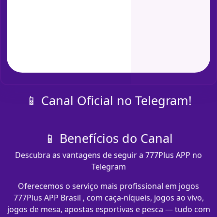
📱 Canal Oficial no Telegram!
📱 Benefícios do Canal
Descubra as vantagens de seguir a 777Plus APP no
Telegram
Oferecemos o serviço mais profissional em jogos
777Plus APP Brasil , com caça-níqueis, jogos ao vivo,
jogos de mesa, apostas esportivas e pesca — tudo com