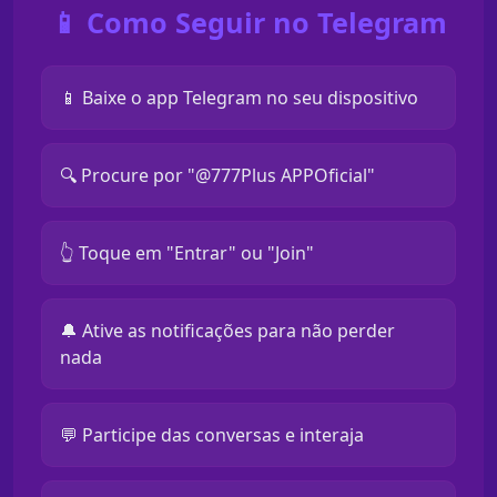
📱 Como Seguir no Telegram
📱 Baixe o app Telegram no seu dispositivo
🔍 Procure por "@777Plus APPOficial"
👆 Toque em "Entrar" ou "Join"
🔔 Ative as notificações para não perder
nada
💬 Participe das conversas e interaja