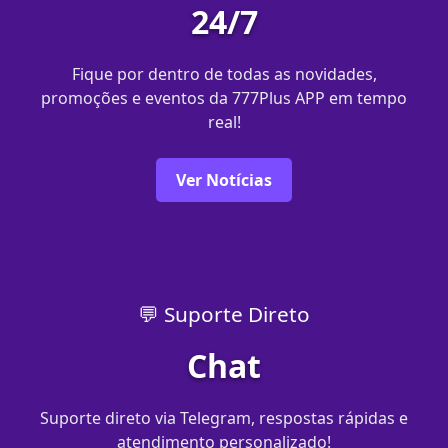
24/7
Fique por dentro de todas as novidades,
promoções e eventos da 777Plus APP em tempo
real!
Ver Notícias
💬 Suporte Direto
Chat
Suporte direto via Telegram, respostas rápidas e
atendimento personalizado!