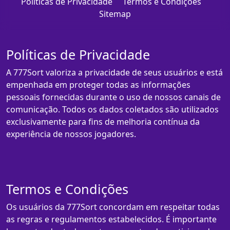
Políticas de Privacidade
Termos e Condições
Sitemap
Políticas de Privacidade
A 777Sort valoriza a privacidade de seus usuários e está
empenhada em proteger todas as informações
pessoais fornecidas durante o uso de nossos canais de
comunicação. Todos os dados coletados são utilizados
exclusivamente para fins de melhoria contínua da
experiência de nossos jogadores.
Termos e Condições
Os usuários da 777Sort concordam em respeitar todas
as regras e regulamentos estabelecidos. É importante