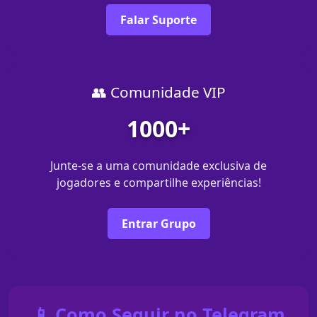
Falar Suporte
👥 Comunidade VIP
1000+
Junte-se a uma comunidade exclusiva de
jogadores e compartilhe experiências!
Entrar Grupo
📱 Como Seguir no Telegram