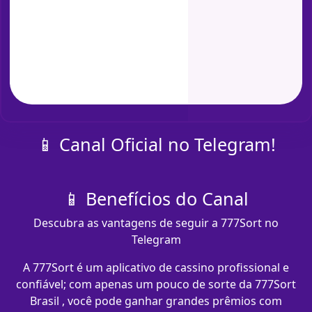
📱 Canal Oficial no Telegram!
📱 Benefícios do Canal
Descubra as vantagens de seguir a 777Sort no
Telegram
A 777Sort é um aplicativo de cassino profissional e
confiável; com apenas um pouco de sorte da 777Sort
Brasil , você pode ganhar grandes prêmios com