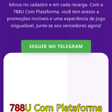
bônus no cadastro e em cada recarga. Com a
788U Com Plataforma, você tem acesso a
promoções incríveis e uma experiência de jogo
inigualável. Junte-se aos vencedores agora!
SEGUIR NO TELEGRAM