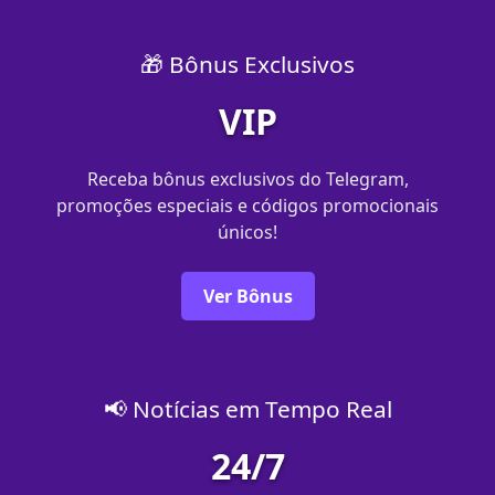
🎁 Bônus Exclusivos
VIP
Receba bônus exclusivos do Telegram,
promoções especiais e códigos promocionais
únicos!
Ver Bônus
📢 Notícias em Tempo Real
24/7