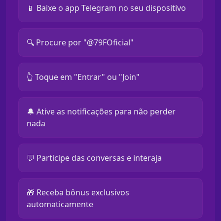
📱 Baixe o app Telegram no seu dispositivo
🔍 Procure por "@79FOficial"
👆 Toque em "Entrar" ou "Join"
🔔 Ative as notificações para não perder
nada
💬 Participe das conversas e interaja
🎁 Receba bônus exclusivos
automaticamente