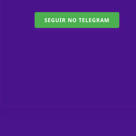
SEGUIR NO TELEGRAM