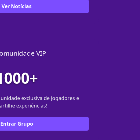
Ver Notícias
Comunidade VIP
1000+
unidade exclusiva de jogadores e
rtilhe experiências!
Entrar Grupo