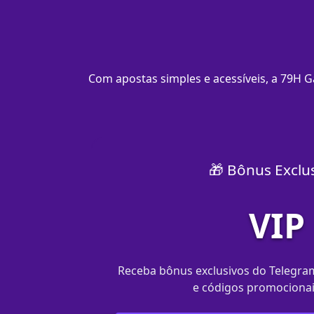
Com apostas simples e acessíveis, a 79
🎁 Bônus Exclu
VIP
Receba bônus exclusivos do Telegra
e códigos promocionai