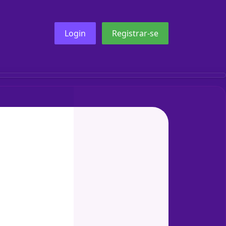
Login
Registrar-se