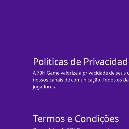
Políticas de Privacida
A 79H Game valoriza a privacidade de seus
nossos canais de comunicação. Todos os dad
jogadores.
Termos e Condições