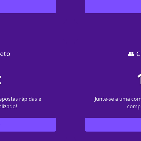
reto
👥 
t
espostas rápidas e
Junte-se a uma com
lizado!
compa
e