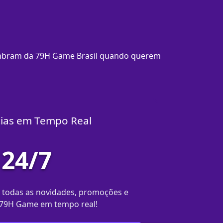
embram da 79H Game Brasil quando querem
cias em Tempo Real
24/7
e todas as novidades, promoções e
 79H Game em tempo real!