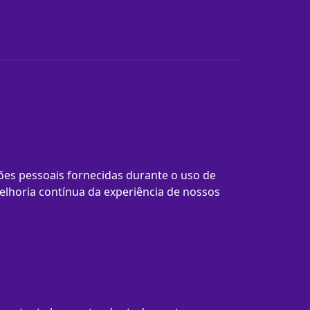
ões pessoais fornecidas durante o uso de
elhoria contínua da experiência de nossos