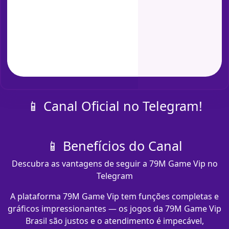
📱 Canal Oficial no Telegram!
📱 Benefícios do Canal
Descubra as vantagens de seguir a 79M Game Vip no
Telegram
A plataforma 79M Game Vip tem funções completas e
gráficos impressionantes — os jogos da 79M Game Vip
Brasil são justos e o atendimento é impecável,