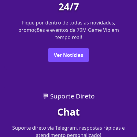
24/7
Fique por dentro de todas as novidades,
promoções e eventos da 79M Game Vip em
tempo real!
Ver Notícias
💬 Suporte Direto
Chat
Suporte direto via Telegram, respostas rápidas e
atendimento personalizado!