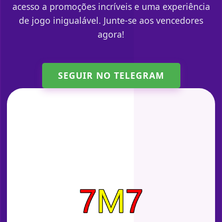
acesso a promoções incríveis e uma experiência
de jogo inigualável. Junte-se aos vencedores
agora!
SEGUIR NO TELEGRAM