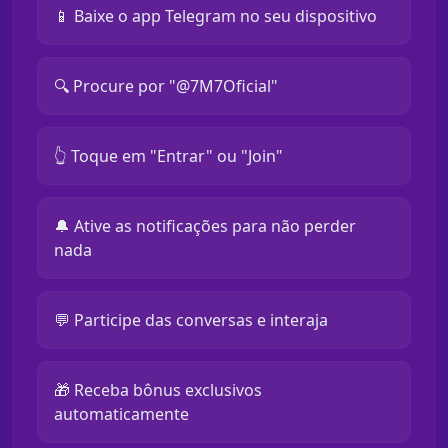
📱 Baixe o app Telegram no seu dispositivo
🔍 Procure por "@7M7Oficial"
👆 Toque em "Entrar" ou "Join"
🔔 Ative as notificações para não perder
nada
💬 Participe das conversas e interaja
🎁 Receba bônus exclusivos
automaticamente