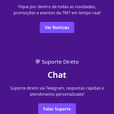
Fique por dentro de todas as novidades,
promoções e eventos da 7M7 em tempo real!
Ver Notícias
💬 Suporte Direto
Chat
Suporte direto via Telegram, respostas rápidas e
atendimento personalizado!
Falar Suporte