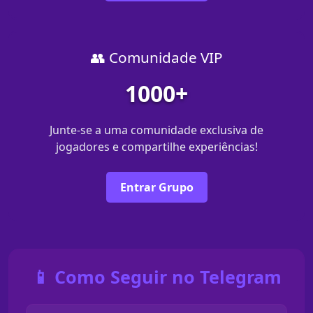
👥 Comunidade VIP
1000+
Junte-se a uma comunidade exclusiva de
jogadores e compartilhe experiências!
Entrar Grupo
📱 Como Seguir no Telegram