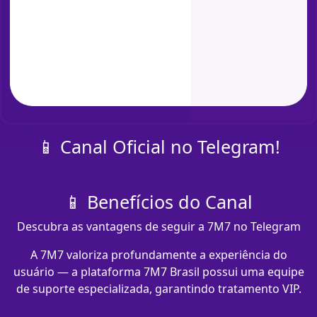
📱 Canal Oficial no Telegram!
📱 Benefícios do Canal
Descubra as vantagens de seguir a 7M7 no Telegram
A 7M7 valoriza profundamente a experiência do
usuário — a plataforma 7M7 Brasil possui uma equipe
de suporte especializada, garantindo tratamento VIP.