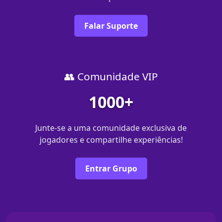
Falar Suporte
👥 Comunidade VIP
1000+
Junte-se a uma comunidade exclusiva de
jogadores e compartilhe experiências!
Entrar Grupo