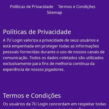
Políticas de Privacidade
Termos e Condições
Sitemap
Políticas de Privacidade
A 7U Login valoriza a privacidade de seus usuários e
está empenhada em proteger todas as informações
pessoais fornecidas durante o uso de nossos canais de
comunicação. Todos os dados coletados são utilizados
exclusivamente para fins de melhoria contínua da
experiência de nossos jogadores.
Termos e Condições
Os usuários da 7U Login concordam em respeitar todas