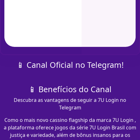
📱 Canal Oficial no Telegram!
📱 Benefícios do Canal
Descubra as vantagens de seguir a 7U Login no
Telegram
Como o mais novo cassino flagship da marca 7U Login ,
a plataforma oferece jogos da série 7U Login Brasil com
justiça e variedade, além de bônus insanos para os