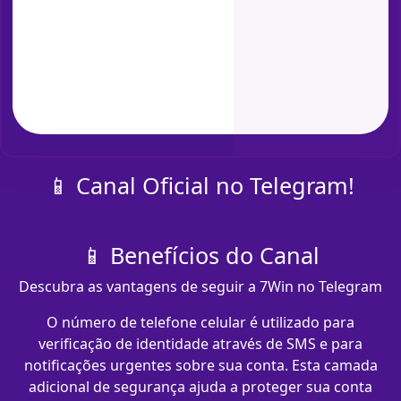
📱 Canal Oficial no Telegram!
📱 Benefícios do Canal
Descubra as vantagens de seguir a 7Win no Telegram
O número de telefone celular é utilizado para
verificação de identidade através de SMS e para
notificações urgentes sobre sua conta. Esta camada
adicional de segurança ajuda a proteger sua conta