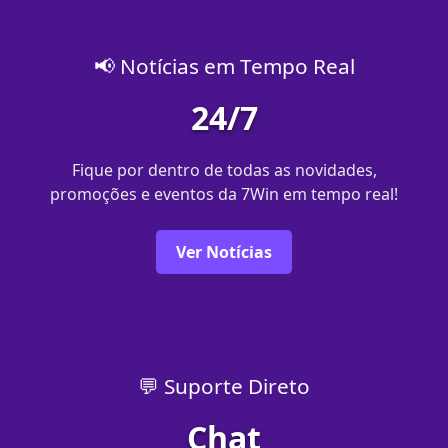
📢 Notícias em Tempo Real
24/7
Fique por dentro de todas as novidades,
promoções e eventos da 7Win em tempo real!
Ver Notícias
💬 Suporte Direto
Chat