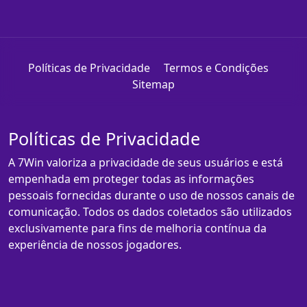
Políticas de Privacidade
Termos e Condições
Sitemap
Políticas de Privacidade
A 7Win valoriza a privacidade de seus usuários e está
empenhada em proteger todas as informações
pessoais fornecidas durante o uso de nossos canais de
comunicação. Todos os dados coletados são utilizados
exclusivamente para fins de melhoria contínua da
experiência de nossos jogadores.