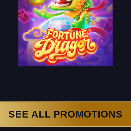
SEE ALL PROMOTIONS