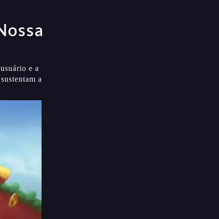
 Nossa
usuário e a
 sustentam a