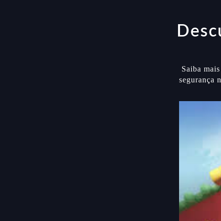
Descu
Saiba mais
segurança n