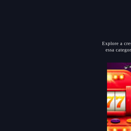
Explore a cre
essa catego