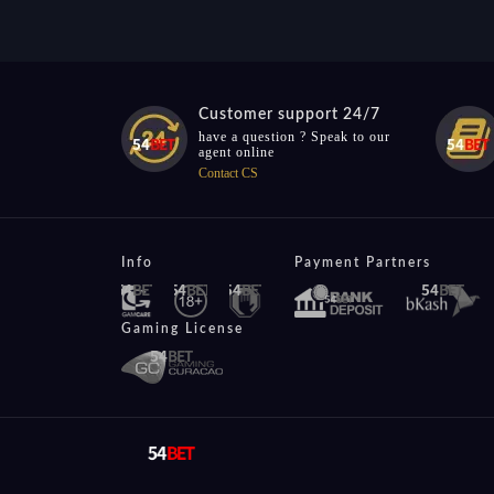
Customer support 24/7
have a question ? Speak to our
agent online
Contact CS
Info
Payment Partners
Gaming License