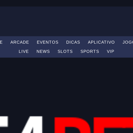
E
ARCADE
EVENTOS
DICAS
APLICATIVO
JOG
LIVE
NEWS
SLOTS
SPORTS
VIP