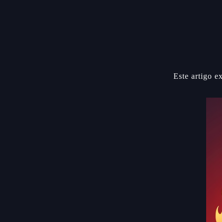
Este artigo e