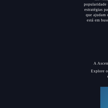
popularidade 
estratégias p
que ajudam o
está em bus
A Ascen
Explore o