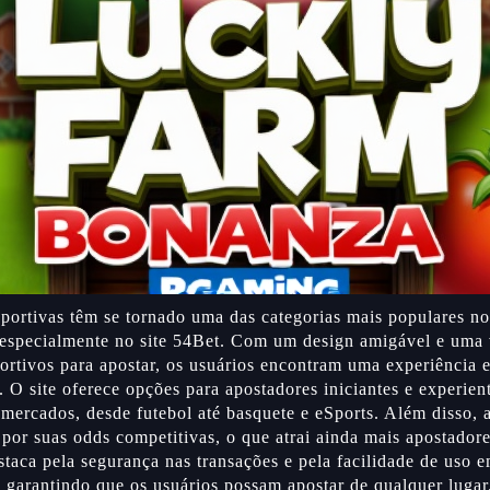
sportivas têm se tornado uma das categorias mais populares no
 especialmente no site 54Bet. Com um design amigável e uma
ortivos para apostar, os usuários encontram uma experiência 
 O site oferece opções para apostadores iniciantes e experie
mercados, desde futebol até basquete e eSports. Além disso, 
por suas odds competitivas, o que atrai ainda mais apostador
taca pela segurança nas transações e pela facilidade de uso e
 garantindo que os usuários possam apostar de qualquer luga