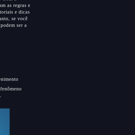
am as regras e
oriais e dicas
anto, se você
 podem ser a
enimento
m fenômeno
.