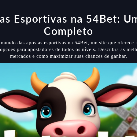
as Esportivas na 54Bet: U
Completo
 mundo das apostas esportivas na 54Bet, um site que oferece
opções para apostadores de todos os níveis. Descubra as melh
mercados e como maximizar suas chances de ganhar.