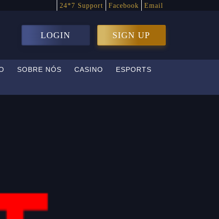
24*7 Support
Facebook
Email
LOGIN
SIGN UP
O
SOBRE NÓS
CASINO
ESPORTS