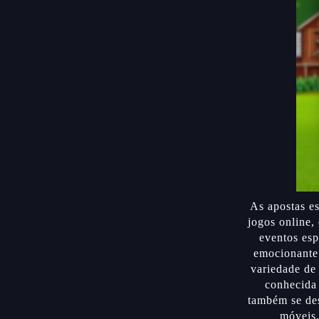
As apostas e
jogos online,
eventos esp
emocionante.
variedade de 
conhecida 
também se des
móveis,