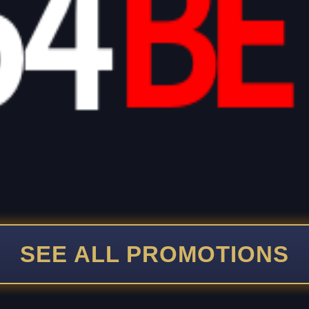
SEE ALL PROMOTIONS