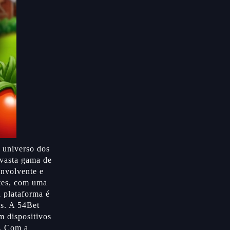
 universo dos
 vasta gama de
envolvente e
ntes, com uma
a plataforma é
es. A 54Bet
m dispositivos
r. Com a